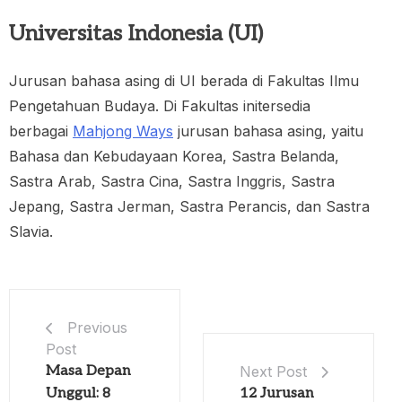
Universitas Indonesia (UI)
Jurusan bahasa asing di UI berada di Fakultas Ilmu
Pengetahuan Budaya. Di Fakultas initersedia
berbagai
Mahjong Ways
jurusan bahasa asing, yaitu
Bahasa dan Kebudayaan Korea, Sastra Belanda,
Sastra Arab, Sastra Cina, Sastra Inggris, Sastra
Jepang, Sastra Jerman, Sastra Perancis, dan Sastra
Slavia.
Previous
Post
Masa Depan
Next Post
Unggul: 8
12 Jurusan