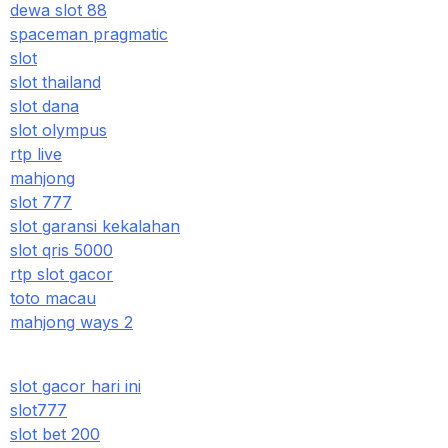
dewa slot 88
spaceman pragmatic
slot
slot thailand
slot dana
slot olympus
rtp live
mahjong
slot 777
slot garansi kekalahan
slot qris 5000
rtp slot gacor
toto macau
mahjong ways 2
slot gacor hari ini
slot777
slot bet 200