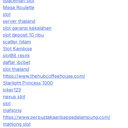
spaceman slot
Mega Roulette
slot
server thailand
slot garansi kekalahan
slot deposit 10 ribu
scatter hitam
Slot Kamboja
slot88 resmi
daftar ibcbet
slot thailand
https://www.thehubcoffeehouse.com/
Starlight Princess 1000
joker123
nexus slot
slot
mahjong
https://www.perpustakaanbappedalampung.com/
mahjong slot