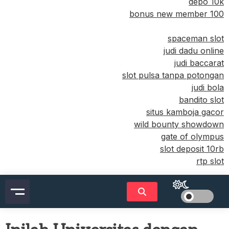
depo 10k
bonus new member 100
spaceman slot
judi dadu online
judi baccarat
slot pulsa tanpa potongan
judi bola
bandito slot
situs kamboja gacor
wild bounty showdown
gate of olympus
slot deposit 10rb
rtp slot