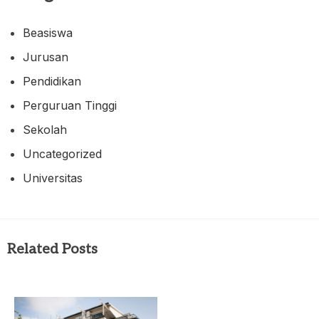
Beasiswa
Jurusan
Pendidikan
Perguruan Tinggi
Sekolah
Uncategorized
Universitas
Related Posts