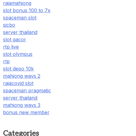
rajamahjong
slot bonus 100 to 7x
spaceman slot
sicbo
server thailand
slot gacor
rtp live
slot olympus
rtp
slot depo 10k
mahjong ways 2
rajacovid slot
spaceman pragmatic
server thailand
mahjong ways 3
bonus new member
Categories