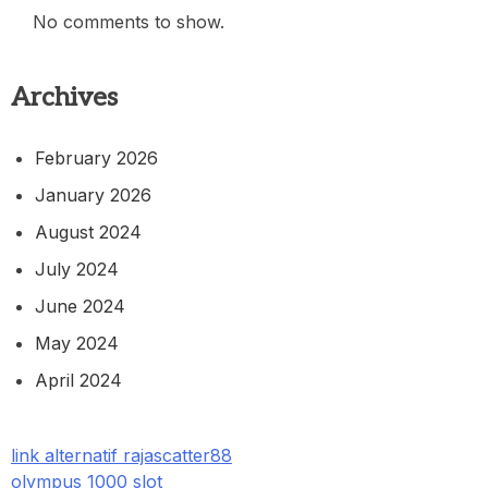
No comments to show.
Archives
February 2026
January 2026
August 2024
July 2024
June 2024
May 2024
April 2024
link alternatif rajascatter88
olympus 1000 slot