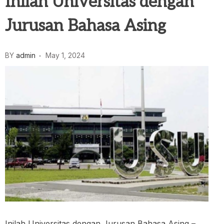
Inilah Universitas dengan
Jurusan Bahasa Asing
BY
admin
May 1, 2024
Inilah Universitas dengan Jurusan Bahasa Asing –