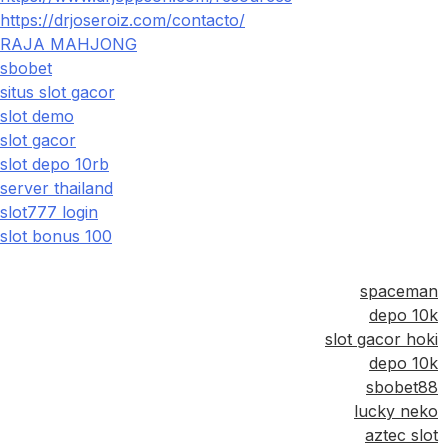
https://drjoseroiz.com/contacto/
RAJA MAHJONG
sbobet
situs slot gacor
slot demo
slot gacor
slot depo 10rb
server thailand
slot777 login
slot bonus 100
S
k
spaceman
i
depo 10k
p
slot gacor hoki
t
depo 10k
o
sbobet88
c
lucky neko
o
aztec slot