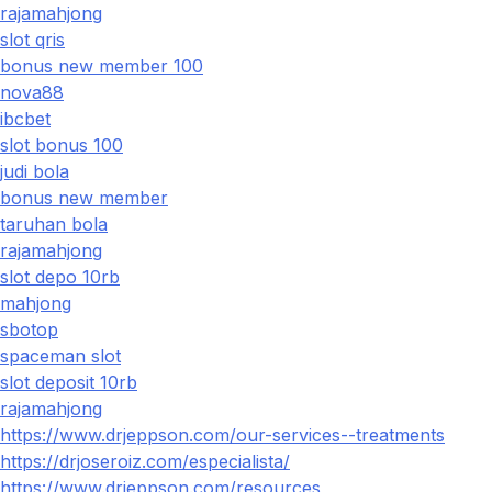
rajamahjong
slot qris
bonus new member 100
nova88
ibcbet
slot bonus 100
judi bola
bonus new member
taruhan bola
rajamahjong
slot depo 10rb
mahjong
sbotop
spaceman slot
slot deposit 10rb
rajamahjong
https://www.drjeppson.com/our-services--treatments
https://drjoseroiz.com/especialista/
https://www.drjeppson.com/resources