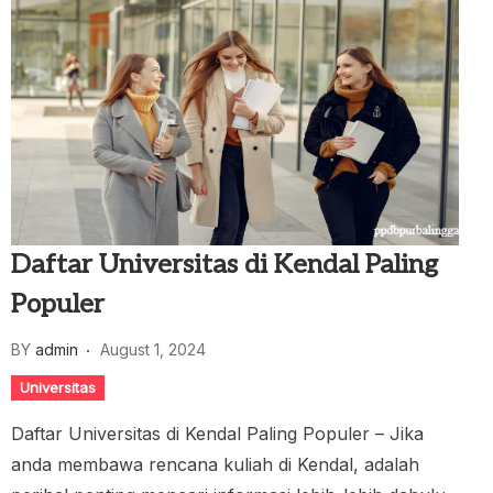
Daftar Universitas di Kendal Paling
Populer
BY
admin
August 1, 2024
Universitas
Daftar Universitas di Kendal Paling Populer – Jika
anda membawa rencana kuliah di Kendal, adalah