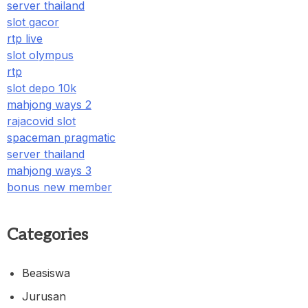
server thailand
slot gacor
rtp live
slot olympus
rtp
slot depo 10k
mahjong ways 2
rajacovid slot
spaceman pragmatic
server thailand
mahjong ways 3
bonus new member
Categories
Beasiswa
Jurusan