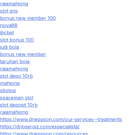
rajamahjong
slot qris
bonus new member 100
nova88
ibcbet
slot bonus 100
judi bola
bonus new member
taruhan bola
rajamahjong
slot depo 10rb
mahjong
sbotop
spaceman slot
slot deposit 10rb
rajamahjong
https://www.drjeppson.com/our-services--treatments
https://drjoseroiz.com/especialista/
https://www.drjeppson.com/resources