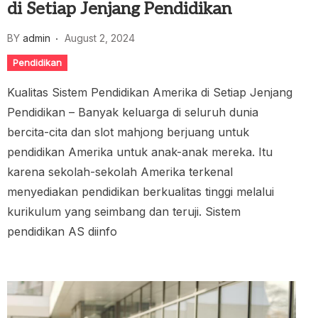
di Setiap Jenjang Pendidikan
BY
admin
August 2, 2024
Pendidikan
Kualitas Sistem Pendidikan Amerika di Setiap Jenjang
Pendidikan – Banyak keluarga di seluruh dunia
bercita-cita dan slot mahjong berjuang untuk
pendidikan Amerika untuk anak-anak mereka. Itu
karena sekolah-sekolah Amerika terkenal
menyediakan pendidikan berkualitas tinggi melalui
kurikulum yang seimbang dan teruji. Sistem
pendidikan AS diinfo