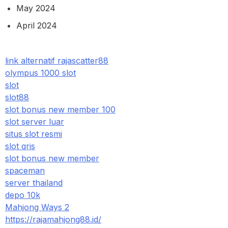
May 2024
April 2024
link alternatif rajascatter88
olympus 1000 slot
slot
slot88
slot bonus new member 100
slot server luar
situs slot resmi
slot qris
slot bonus new member
spaceman
server thailand
depo 10k
Mahjong Ways 2
https://rajamahjong88.id/