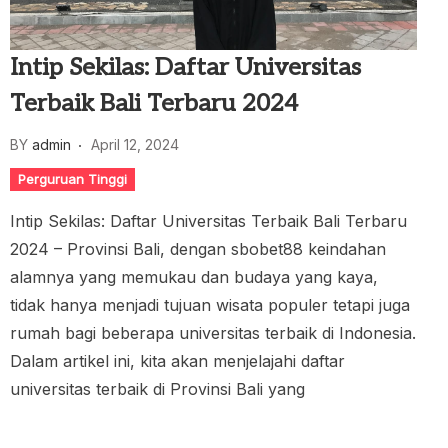
Intip Sekilas: Daftar Universitas
Terbaik Bali Terbaru 2024
BY
admin
April 12, 2024
Perguruan Tinggi
Intip Sekilas: Daftar Universitas Terbaik Bali Terbaru
2024 – Provinsi Bali, dengan sbobet88 keindahan
alamnya yang memukau dan budaya yang kaya,
tidak hanya menjadi tujuan wisata populer tetapi juga
rumah bagi beberapa universitas terbaik di Indonesia.
Dalam artikel ini, kita akan menjelajahi daftar
universitas terbaik di Provinsi Bali yang