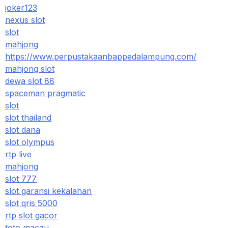
joker123
nexus slot
slot
mahjong
https://www.perpustakaanbappedalampung.com/
mahjong slot
dewa slot 88
spaceman pragmatic
slot
slot thailand
slot dana
slot olympus
rtp live
mahjong
slot 777
slot garansi kekalahan
slot qris 5000
rtp slot gacor
toto macau