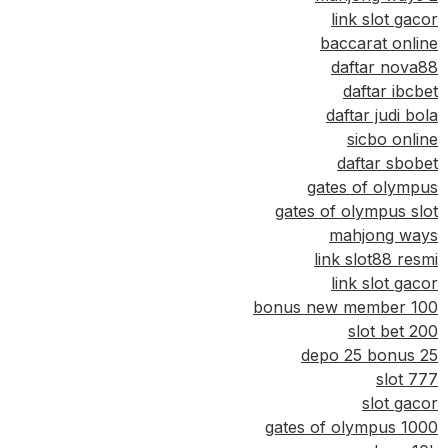
link slot gacor
baccarat online
daftar nova88
daftar ibcbet
daftar judi bola
sicbo online
daftar sbobet
gates of olympus
gates of olympus slot
mahjong ways
link slot88 resmi
link slot gacor
bonus new member 100
slot bet 200
depo 25 bonus 25
slot 777
slot gacor
gates of olympus 1000