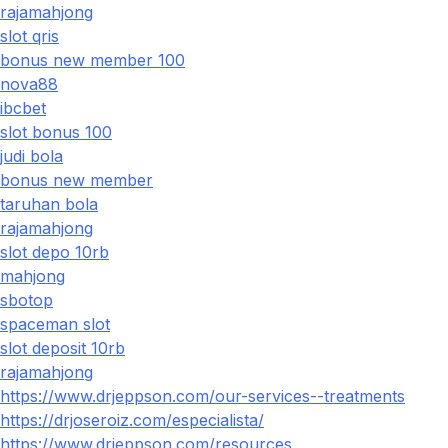
rajamahjong
slot qris
bonus new member 100
nova88
ibcbet
slot bonus 100
judi bola
bonus new member
taruhan bola
rajamahjong
slot depo 10rb
mahjong
sbotop
spaceman slot
slot deposit 10rb
rajamahjong
https://www.drjeppson.com/our-services--treatments
https://drjoseroiz.com/especialista/
https://www.drjeppson.com/resources