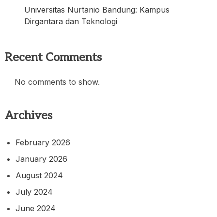
Universitas Nurtanio Bandung: Kampus
Dirgantara dan Teknologi
Recent Comments
No comments to show.
Archives
February 2026
January 2026
August 2024
July 2024
June 2024